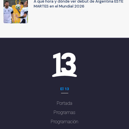
A qué hora y dónde ver debut de Argentina ESTE
MARTES en el Mundial 2026
El 13
Portada
Programas
Programación