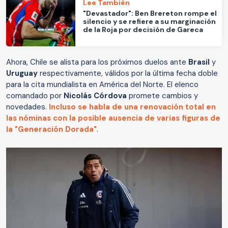
Lee También
"Devastador": Ben Brereton rompe el
silencio y se refiere a su marginación
de la Roja por decisión de Gareca
Ahora, Chile se alista para los próximos duelos ante
Brasil
y
Uruguay
respectivamente, válidos por la última fecha doble
para la cita mundialista en América del Norte. El elenco
comandado por
Nicolás Córdova
promete cambios y
novedades.
Incluso se habla de una renovación total en
las nóminas con la posible ausencia de varias figuras de
la "Generación Dorada"
.