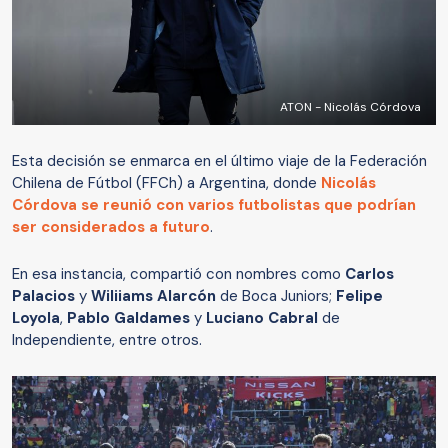
ATON - Nicolás Córdova
Esta decisión se enmarca en el último viaje de la Federación
Chilena de Fútbol (FFCh) a Argentina, donde
Nicolás
Córdova se reunió con varios futbolistas que podrían
ser considerados a futuro
.
En esa instancia, compartió con nombres como
Carlos
Palacios
y
Wiliiams Alarcón
de Boca Juniors;
Felipe
Loyola
,
Pablo Galdames
y
Luciano Cabral
de
Independiente, entre otros.