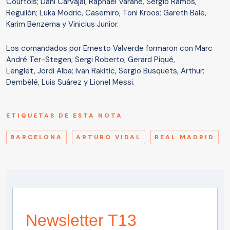
Courtois; Dani Carvajal, Raphael Varane, Sergio Ramos,
Reguilón; Luka Modric, Casemiro, Toni Kroos; Gareth Bale,
Karim Benzema y Vinicius Junior.
Los comandados por Ernesto Valverde formaron con Marc
André Ter-Stegen; Sergi Roberto, Gerard Piqué,
Lenglet, Jordi Alba; Ivan Rakitic, Sergio Busquets, Arthur;
Dembélé, Luis Suárez y Lionel Messi.
ETIQUETAS DE ESTA NOTA
BARCELONA
ARTURO VIDAL
REAL MADRID
Newsletter T13