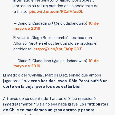
internado en el Sanatorio Mapaci por golpes y
cortes en su rostro sufridos en un accidente de
tránsito.
pic.twitter.com/RZzfAfasDL
— Diario El Ciudadano (@elciudadanoweb)
10 de
mayo de 2019
El volante Diego Becker también estaba con
Alfonso Parot en el coche cuando se produjo el
accidente.
https://t.co/rpuFA0pGDT
— Diario El Ciudadano (@elciudadanoweb)
10 de
mayo de 2019
El médico del “Canalla”, Marcos Diez, señaló que ambos
jugadores
“tuvieron heridas leves. Sólo Parot sufrió un
corte en la ceja, pero los dos están bien”
.
A través de su cuenta de Twitter, el Sifup reaccionó
inmediatamente: “Ojalá no sea nada grave.
Los futbolistas
de Chile te mandamos un gran abrazo y pronta