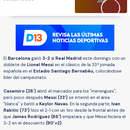
El
Barcelona
ganó
3-2
al
Real Madrid
este domingo con un
doblete de
Lionel Messi
en el clásico de la 33ª jornada
española en el
Estadio Santiago Bernabéu,
colocándose
líder del campeonato.
Casemiro (28')
abrió el marcador para los "merengues",
pero poco después
Messi (33')
se internó en el área
"blanca" y batió a
Keylor Navas.
En la segunda parte,
Ivan
Rakitic (73')
hizo el 2-1 con un tiro desde la frontal antes de
que
James Rodríguez (86')
empatara
y que Messi hiciera el
3-2 en el descuento
(90'+2).