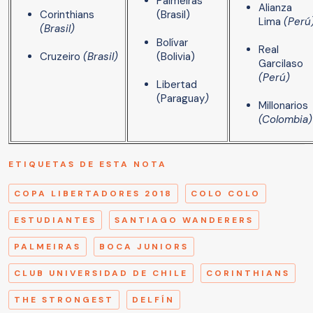
Palmeiras
Alianza
Corinthians
(Brasil)
Lima
(Perú
(Brasil)
Bolívar
Real
Cruzeiro
(Brasil)
(Bolivia)
Garcilaso
(Perú)
Libertad
(Paraguay
)
Millonarios
(Colombia)
ETIQUETAS DE ESTA NOTA
COPA LIBERTADORES 2018
COLO COLO
ESTUDIANTES
SANTIAGO WANDERERS
PALMEIRAS
BOCA JUNIORS
CLUB UNIVERSIDAD DE CHILE
CORINTHIANS
THE STRONGEST
DELFÍN