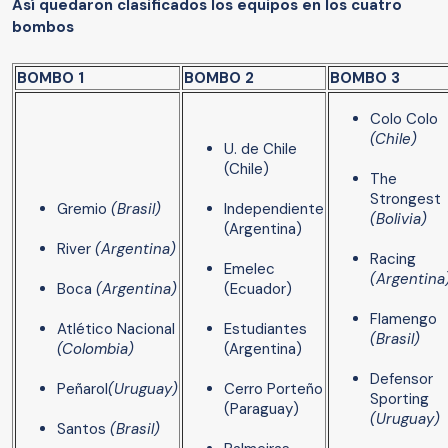
Así quedaron clasificados los equipos en los cuatro
bombos
BOMBO 1
BOMBO 2
BOMBO 3
Colo Colo
(Chile)
U. de Chile
(Chile)
The
Strongest
Gremio
(Brasil)
Independiente
(Bolivia)
(Argentina)
River
(Argentina)
Racing
Emelec
(Argentina
Boca
(Argentina)
(Ecuador)
Flamengo
Atlético Nacional
Estudiantes
(Brasil)
(Colombia)
(Argentina)
Defensor
Peñarol
(Uruguay)
Cerro Porteño
Sporting
(Paraguay)
(Uruguay)
Santos
(Brasil)