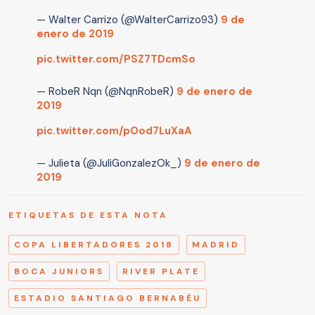
— Walter Carrizo (@WalterCarrizo93)
9 de
enero de 2019
pic.twitter.com/PSZ7TDcmSo
— RobeR Nqn (@NqnRobeR)
9 de enero de
2019
pic.twitter.com/pOod7LuXaA
— Julieta (@JuliGonzalezOk_)
9 de enero de
2019
ETIQUETAS DE ESTA NOTA
COPA LIBERTADORES 2018
MADRID
BOCA JUNIORS
RIVER PLATE
ESTADIO SANTIAGO BERNABÉU