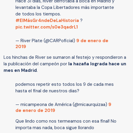
Hace 31 días, River derrotaba a Boca en Madrid y
levantaba la Copa Libertadores más importante
de todos los tiempos.
#ElMásGr4ndeDeLaHistoria
?
pic.twitter.com/s0e3qadrL1
— River Plate (@CARPoficial)
9 de enero de
2019
Los hinchas de River se sumaron al festejo y respondieron a
la publicación del campeón por
la hazaña lograda hace un
mes en Madrid
.
podemos repetir esto todos los 9 de cada mes
hasta el final de nuestros dias?
— micampeona de América (@micaurquizaa)
9
de enero de 2019
Que lindo como nos termeamos con esa final! No
importa mas nada, boca sigue llorando