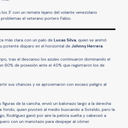
 los 3’ con un remate lejano del volante venezolano
n problemas el veterano portero Fabio.
ance más clara con un palo de
Lucas Silva
, quien se animó
su potente disparo en el horizontal de
Johnny Herrera
.
empo, tras el descanso los azules continuaron dominando el
 un 60% de posesión ante el 40% que registraron los de
vertir sus chances y se aproximaron con escaso peligro al
as figuras de la cancha, envió un balonazo largo a la derecha
de fondo, quien pivoteó al medio buscando a Soteldo, pero la
go, Rodríguez ganó por aire la pelota suelta y cabeceó a
rquero con un manotazo para despejar al córner.