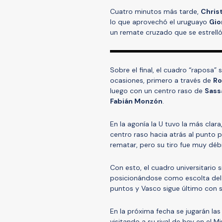
Cuatro minutos más tarde,
Chris
lo que aprovechó el uruguayo
Gio
un remate cruzado que se estrelló 
Sobre el final, el cuadro “raposa”
ocasiones, primero a través de
Ro
luego con un centro raso de
Sass
Fabián Monzón
.
En la agonía la U tuvo la más clar
centro raso hacia atrás al punto 
rematar, pero su tiro fue muy débi
Con esto, el cuadro universitario 
posicionándose como escolta del l
puntos y Vasco sigue último con só
En la próxima fecha se jugarán las
visitando a su rival de hoy en el 