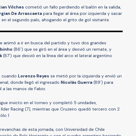
tian Vilches
cometió un fallo perdiendo el balón en la salida,
rgian De Arrascaeta
para llegar al área por izquierda y sacar
en el segundo palo, ahogando el grito de gol visitante.
 se animó a ir en busca del partido y tuvo dos grandes
binho
(86’) que se giró en el área y desvió un remate, y
á
(87’) que desvió en la línea del arco el lateral argentino
a, cuando
Lorenzo Reyes
se metió por la izquierda y envió un
penal, donde llegó el ingresado
Nicolás Guerra
(89’) para
l a las manos de Fabio.
sigue invicto en el torneo y completó 5 unidades,
íder Racing (7), mientras que Cruzeiro quedó tercero con 2
lo 1.
 revanchas de esta jornada, con Universidad de Chile
Mineirão de Belo Horizonte y con el cuadro argentino haciendo