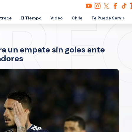
etrece
El Tiempo
Video
Chile
Te Puede Servir
gra un empate sin goles ante
adores