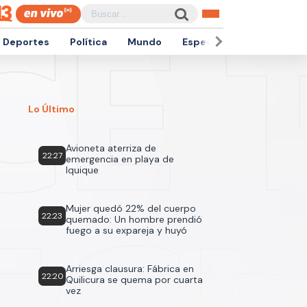
Deportes
Política
Mundo
Espectáculos
Empren
Lo Último
Avioneta aterriza de
22:27
emergencia en playa de
Iquique
Mujer quedó 22% del cuerpo
22:23
quemado: Un hombre prendió
fuego a su expareja y huyó
Arriesga clausura: Fábrica en
22:20
Quilicura se quema por cuarta
vez