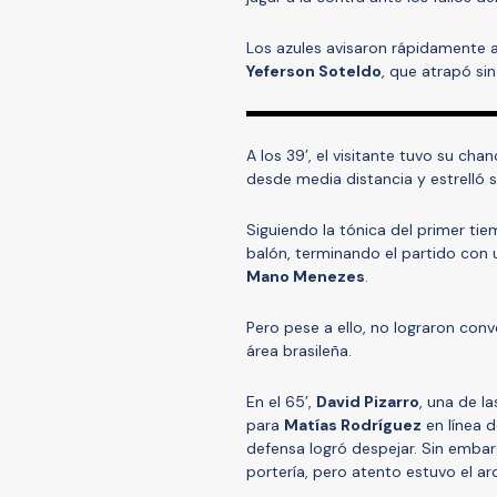
Los azules avisaron rápidamente a
Yeferson Soteldo
, que atrapó si
A los 39’, el visitante tuvo su ch
desde media distancia y estrelló 
Siguiendo la tónica del primer ti
balón, terminando el partido con
Mano Menezes
.
Pero pese a ello, no lograron con
área brasileña.
En el 65’,
David Pizarro
, una de l
para
Matías Rodríguez
en línea 
defensa logró despejar. Sin embar
portería, pero atento estuvo el a