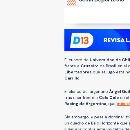
El cuadro de
Universidad de Chi
frente a
Cruzeiro
de Brasil, en el
Libertadores
que se jugó esta no
Carrillo
.
El elenco del argentino
Ángel Gui
tras caer frente a
Colo Colo
en el
Racing de Argentina
, que
más t
Sin embargo, y pese a dominar gran
un cuadro de Belo Horizonte que a
jugar a la contra ante los fallos del 