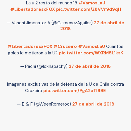
La u 2 resto del mundo 15
#VamosLaU
#LibertadoresxFOX
pic.twitter.com/Z8VVr9d9qH
— Vanchi Jimenator A (@CJimenezAguiler)
27 de abril de
2018
#LibertadoresxFOX
#Cruzeiro
#VamosLaU
Cuantos
goles le metieron a la U?
pic.twitter.com/WXRM5L1ksK
— Pachi (@lokillapachy)
27 de abril de 2018
Imagenes exclusivas de la defensa de la U de Chile contra
Cruzeiro
pic.twitter.com/PgA2aTl69E
— B & F (@WeenRomeroo)
27 de abril de 2018