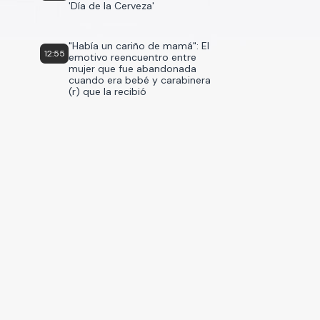
'Día de la Cerveza'
"Había un cariño de mamá": El
12:55
emotivo reencuentro entre
mujer que fue abandonada
cuando era bebé y carabinera
(r) que la recibió