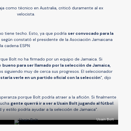
ja como técnico en Australia, criticó duramente al ex
velocista.
 no tiene techo. Esto, ya que podría
ser convocado para la
, según constató el presidente de la Asociación Jamaicana
a la cadena ESPN:
ue Bolt no ha firmado por un equipo de Jamaica. Si
te
bueno para ser llamado por la selección de Jamaica,
os siguiendo muy de cerca sus progresos. El seleccionador
taría verle en un partido oficial con la selección
", dijo
ranza porque Bolt podría atraer a la afición. Si finalmente
 mucha
gente querrá ir a ver a Usain Bolt jugando al fútbol
.
d y estilo podría ayudar a la selección de Jamaica".
Usain Bolt