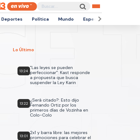
Deportes
Política
Mundo
Espectáculos
Empren
Lo Último
"Las leyes se pueden
13:24
perfeccionar": Kast responde
a propuesta que busca
suspender la Ley Karin
¿Será citado?: Esto dijo
13:22
Fernando Ortiz por los
primeros días de Vozinha en
Colo-Colo
2x1 y barra libre: las mejores
13:01
promociones para celebrar el