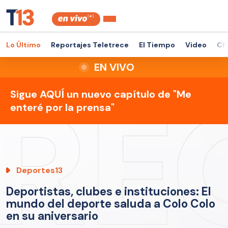
Lo Último
Reportajes Teletrece
El Tiempo
Video
Ch
EN VIVO
Sigue AQUÍ un nuevo capítulo de "Me
enteré por la prensa"
Deportes13
Deportistas, clubes e instituciones: El
mundo del deporte saluda a Colo Colo
en su aniversario