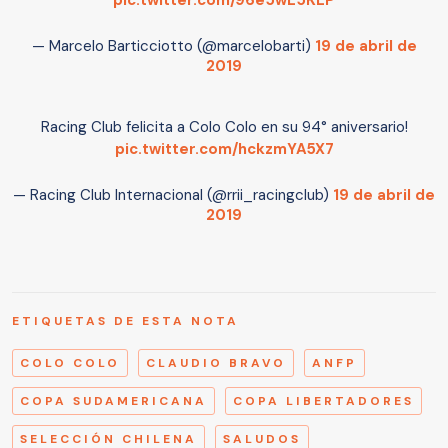
pic.twitter.com/96e5wE5KEP
— Marcelo Barticciotto (@marcelobarti)
19 de abril de
2019
Racing Club felicita a Colo Colo en su 94° aniversario!
pic.twitter.com/hckzmYA5X7
— Racing Club Internacional (@rrii_racingclub)
19 de abril de
2019
ETIQUETAS DE ESTA NOTA
COLO COLO
CLAUDIO BRAVO
ANFP
COPA SUDAMERICANA
COPA LIBERTADORES
SELECCIÓN CHILENA
SALUDOS