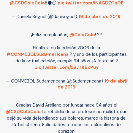
@CSDColoColo
‼️⚫️⚪️
pic.twitter.com/lNAGDZOnOE
— Daniela Seguel (@daniseguel)
19 de abril de 2019
¡Feliz cumpleaños,
@ColoColo
​! ??
Finalista en la edición 2006 de la
#CONMEBOLSudamericana
? y uno de los participantes
de la actual edición, cumple 94 años. ¡A festejar! ?
pic.twitter.com/9uJT8BxPuy
— CONMEBOL Sudamericana (@Sudamericana)
19 de abril
de 2019
Gracias David Arellano por fundar hace 94 años el
@CSDColoColo
La rebeldía de un profesor normalista, que
dejó su vida defendiendo sus colores, marcó la historia del
fútbol chileno. Felicidades a todos los colocolinos de
corazón.