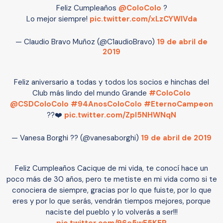
Feliz Cumpleaños
@ColoColo
?
Lo mejor siempre!
pic.twitter.com/xLzCYWIVda
— Claudio Bravo Muñoz (@C1audioBravo)
19 de abril de
2019
Feliz aniversario a todas y todos los socios e hinchas del
Club más lindo del mundo Grande
#ColoColo
@CSDColoColo
#94AnosColoColo
#EternoCampeon
??❤️
pic.twitter.com/Zpl5NHWNqN
— Vanesa Borghi ?? (@vanesaborghi)
19 de abril de 2019
Feliz Cumpleaños Cacique de mi vida, te conocí hace un
poco más de 30 años, pero te metiste en mi vida como si te
conociera de siempre, gracias por lo que fuiste, por lo que
eres y por lo que serás, vendrán tiempos mejores, porque
naciste del pueblo y lo volverás a ser!!!