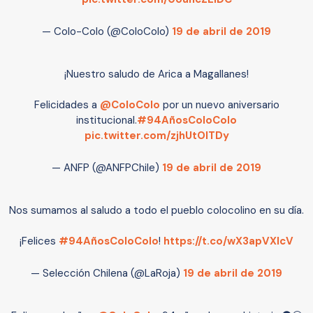
— Colo-Colo (@ColoColo)
19 de abril de 2019
¡Nuestro saludo de Arica a Magallanes!
Felicidades a
@ColoColo
por un nuevo aniversario
institucional.
#94AñosColoColo
pic.twitter.com/zjhUtOlTDy
— ANFP (@ANFPChile)
19 de abril de 2019
Nos sumamos al saludo a todo el pueblo colocolino en su día.
¡Felices
#94AñosColoColo
!
https://t.co/wX3apVXlcV
— Selección Chilena (@LaRoja)
19 de abril de 2019