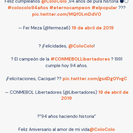
Feliz cumpleaños
@ColoColo
,94 años de pura historia ⚫️⚪️
#colocolo94años
#eternocampeon
#elpopular
???
pic.twitter.com/MQfOLmDdVO
— Fer Meza (@fermeza6)
19 de abril de 2019
? ¡Felicidades,
@ColoColo
!
? El campeón de la
#CONMEBOLLibertadores
? 1991
cumple hoy 94 años.
¡Felicitaciones, Cacique! ??
pic.twitter.com/gsdDgOYvgC
— CONMEBOL Libertadores (@Libertadores)
19 de abril de
2019
?”94 años haciendo historia”
Feliz Aniversario al amor de mi vida
@ColoColo