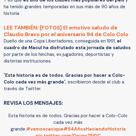
Y es que
es uno de los clubes más populares del país
y
ha tenido grandes temporadas en sus más de 90 años de
historia.
LEE TAMBIÉN: [FOTOS] El emotivo saludo de
Claudio Bravo por el aniversario 94 de Colo Colo
Dueño de una Copa Libertadores, conseguida en 1991,
el
cuadro de Macul ha disfrutado esta jornada de saludos
por parte de los hinchas, ex jugadores, deportistas y
distintas instituciones.
"
Esta historia es de todos. Gracias por hacer a Colo-
Colo cada vez más grande
", escribieron desde el club a
través de Twitter.
REVISA LOS MENSAJES:
Esta historia es de todos. Gracias por hacer a Colo-Colo
cada vez más
grande.
#vamoscacique
#94AñosHaciendoHistoria
pic.twitter.com/0ouncZEIDC