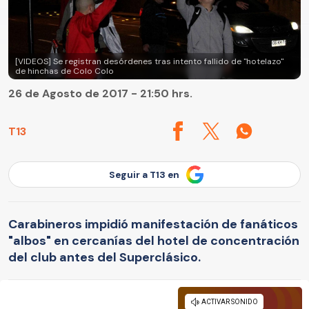
[VIDEOS] Se registran desórdenes tras intento fallido de "hotelazo"
de hinchas de Colo Colo
26 de Agosto de 2017 - 21:50 hrs.
T13
Seguir a T13 en
Carabineros impidió manifestación de fanáticos
"albos" en cercanías del hotel de concentración
del club antes del Superclásico.