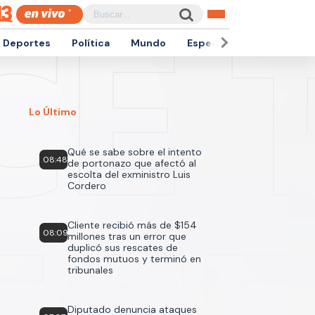
Deportes
Política
Mundo
Espectáculos
Empren
Lo Último
Qué se sabe sobre el intento
08:48
de portonazo que afectó al
escolta del exministro Luis
Cordero
Cliente recibió más de $154
08:09
millones tras un error que
duplicó sus rescates de
fondos mutuos y terminó en
tribunales
Diputado denuncia ataques