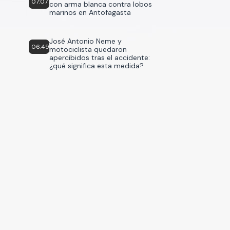
07:07
con arma blanca contra lobos
marinos en Antofagasta
José Antonio Neme y
06:49
motociclista quedaron
apercibidos tras el accidente:
¿qué significa esta medida?