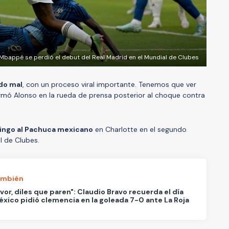
 Mbappé se perdió el debut del Real Madrid en el Mundial de Clubes
ado mal
, con un proceso viral importante. Tenemos que ver
rmó Alonso en la rueda de prensa posterior al choque contra
mingo al Pachuca mexicano
en Charlotte en el segundo
l de Clubes.
ambién
avor, diles que paren": Claudio Bravo recuerda el día
xico pidió clemencia en la goleada 7-0 ante La Roja