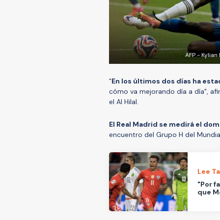
AFP - Kylian
"
En los últimos dos días ha est
cómo va mejorando día a día", afi
el Al Hilal.
El Real Madrid se medirá el do
encuentro del Grupo H del Mundia
Lee T
"Por f
que Mé