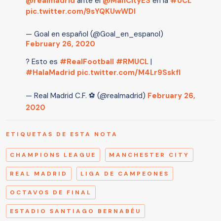
@realmadrid
ante el
@ManCityES
en la
#UCL
pic.twitter.com/9sYQKUwWDl
— Goal en español (@Goal_en_espanol)
February 26, 2020
? Esto es
#RealFootball
#RMUCL
|
#HalaMadrid
pic.twitter.com/M4Lr9SskfI
— Real Madrid C.F. ⚽ (@realmadrid)
February 26,
2020
ETIQUETAS DE ESTA NOTA
CHAMPIONS LEAGUE
MANCHESTER CITY
REAL MADRID
LIGA DE CAMPEONES
OCTAVOS DE FINAL
ESTADIO SANTIAGO BERNABÉU