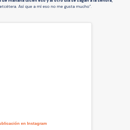
a de mañana dicen eso y al otro día se
cagan
a la señora,
, etcétera. Así que a mí eso no me gusta mucho”.
ublicación en Instagram