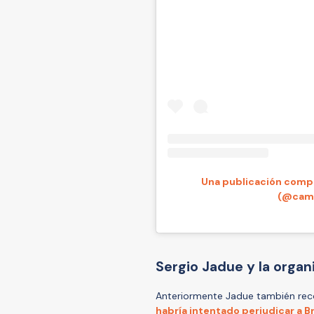
Una publicación compa
(@camp
Sergio Jadue y la orga
Anteriormente Jadue también rec
habría intentado perjudicar a Br