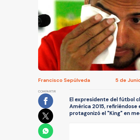
Francisco Sepúlveda
5 de Junio
COMPARTIR
El expresidente del fútbol c
América 2015, refiriéndose 
protagonizó el "King" en me