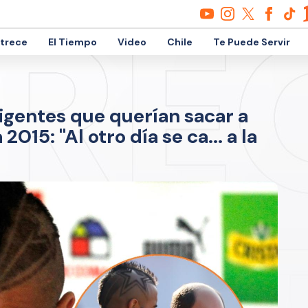
etrece
El Tiempo
Video
Chile
Te Puede Servir
igentes que querían sacar a
015: "Al otro día se ca... a la