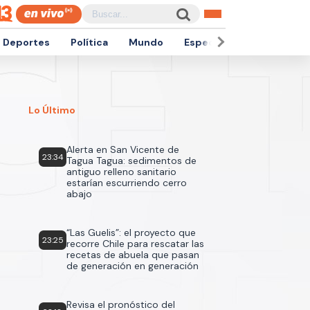
Deportes
Política
Mundo
Espectáculos
Empren
Lo Último
Alerta en San Vicente de
23:34
Tagua Tagua: sedimentos de
antiguo relleno sanitario
estarían escurriendo cerro
abajo
“Las Guelis”: el proyecto que
23:25
recorre Chile para rescatar las
recetas de abuela que pasan
de generación en generación
Revisa el pronóstico del