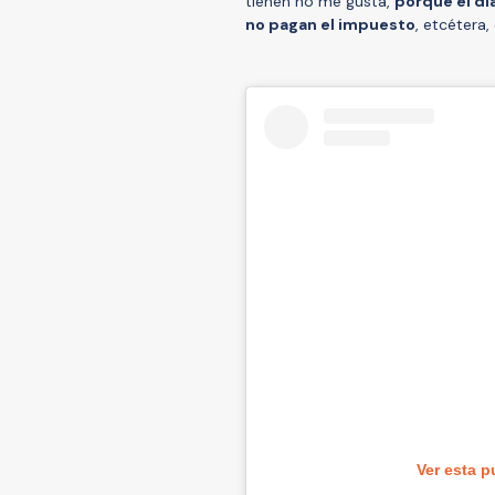
tienen no me gusta,
porque el dí
no pagan el impuesto
, etcétera
Ver esta p