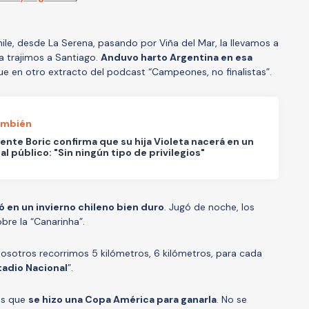
hile, desde La Serena, pasando por Viña del Mar, la llevamos a
a trajimos a Santiago.
Anduvo harto Argentina en esa
due en otro extracto del podcast “Campeones, no finalistas”.
ambién
ente Boric confirma que su hija Violeta nacerá en un
al público: "Sin ningún tipo de privilegios"
gó en un invierno chileno bien duro
. Jugó de noche, los
obre la “Canarinha”.
“nosotros recorrimos 5 kilómetros, 6 kilómetros, para cada
tadio Nacional
”.
es que
se hizo una Copa América para ganarla
. No se