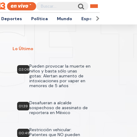
Deportes
Política
Mundo
Espectáculos
Empren
Lo Último
Pueden provocar la muerte en
03:06
niños y basta sólo unas
gotas: Alertan aumento de
intoxicaciones por vaper en
menores de 5 años
Desafueran a alcalde
01:39
sospechoso de asesinato de
reportera en México
Restricción vehicular:
00:49
Patentes que NO pueden