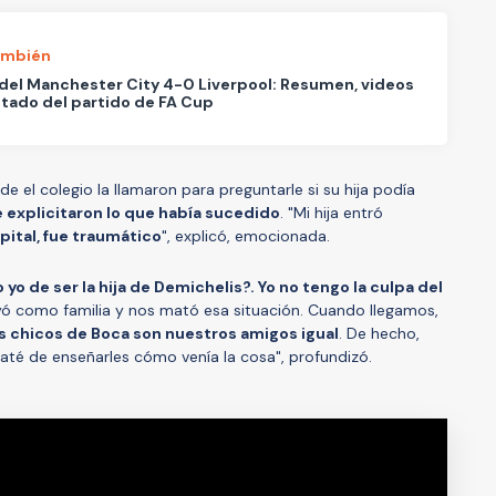
ambién
del Manchester City 4-0 Liverpool: Resumen, videos
ltado del partido de FA Cup
e el colegio la llamaron para preguntarle si su hija podía
e explicitaron lo que había sucedido
. "Mi hija entró
spital, fue traumático
", explicó, emocionada.
yo de ser la hija de Demichelis?. Yo no tengo la culpa del
yó como familia y nos mató esa situación. Cuando llegamos,
s chicos de Boca son nuestros amigos igual
. De hecho,
raté de enseñarles cómo venía la cosa", profundizó.