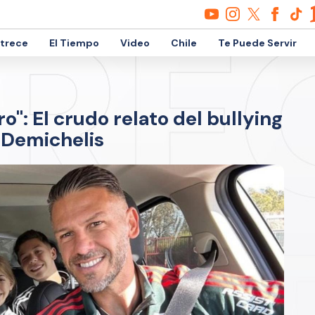
etrece
El Tiempo
Video
Chile
Te Puede Servir
o": El crudo relato del bullying
n Demichelis