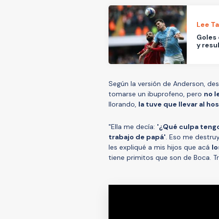
Lee T
Goles 
y resu
Según la versión de Anderson, desd
tomarse un ibuprofeno, pero
no l
llorando,
la tuve que llevar al ho
"Ella me decía:
'¿Qué culpa tengo 
trabajo de papá'
. Eso me destru
les expliqué a mis hijos que acá
lo
tiene primitos que son de Boca. T