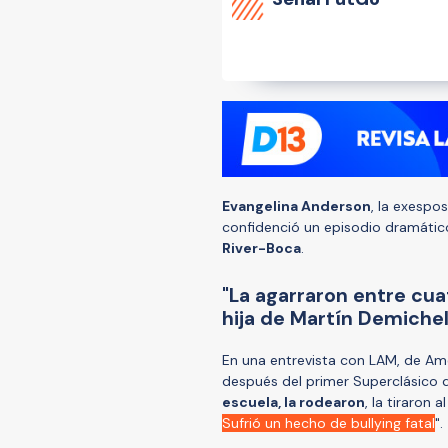
Evangelina Anderson
, la exespo
confidenció un episodio dramátic
River-Boca
.
"La agarraron entre cuat
hija de Martín Demichel
En una entrevista con LAM, de Amé
después del primer Superclásico 
escuela, la rodearon
, la tiraron a
Sufrió un hecho de bullying fatal
".