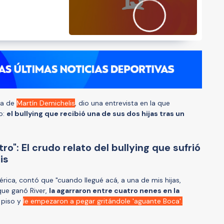
sa de
Martín Demichelis
, dio una entrevista en la que
o:
el bullying que recibió una de sus dos hijas tras un
ro": El crudo relato del bullying que sufrió
is
rica, contó que "cuando llegué acá, a una de mis hijas,
que ganó River,
la agarraron entre cuatro nenes en la
l piso y
le empezaron a pegar gritándole 'aguante Boca'.