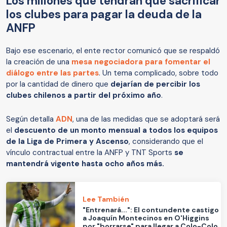
Los millones que tendrán que sacrificar
los clubes para pagar la deuda de la
ANFP
Bajo ese escenario, el ente rector comunicó que se respaldó
la creación de una
mesa negociadora para fomentar el
diálogo entre las partes
. Un tema complicado, sobre todo
por la cantidad de dinero que
dejarían de percibir los
clubes chilenos a partir del próximo año
.
Según detalla
ADN
, una de las medidas que se adoptará será
el
descuento de un monto mensual a todos los equipos
de la Liga de Primera y Ascenso
, considerando que el
vínculo contractual entre la ANFP y TNT Sports
se
mantendrá vigente hasta ocho años más.
Lee También
"Entrenará...": El contundente castigo
a Joaquín Montecinos en O'Higgins
por "borrarse" para llegar a Colo-Colo