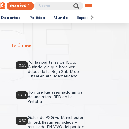
Deportes
Política
Mundo
Espectáculos
Empren
Lo Último
Por las pantallas de 13Go:
10:55
Cuándo y a qué hora ver
debut de La Roja Sub 17 de
Futsal en el Sudamericano
Hombre fue asesinado arriba
10:51
de una micro RED en La
Pintaba
Goles de PSG vs. Manchester
10:30
United: Resumen, videos y
resultado EN VIVO del partido