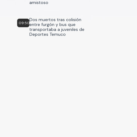
amistoso
Dos muertos tras colisión
09:50
entre furgón y bus que
transportaba a juveniles de
Deportes Temuco