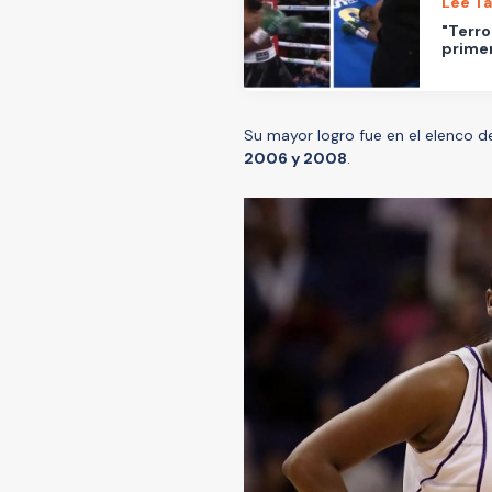
Lee T
"Terro
primer
Su mayor logro fue en el elenco d
2006 y 2008
.