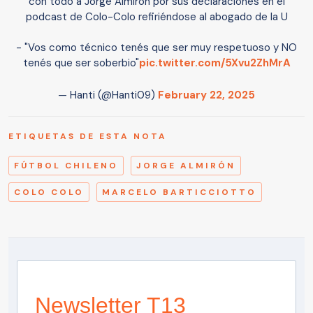
con todo a Jorge Almirón por sus declaraciones en el
podcast de Colo-Colo refiriéndose al abogado de la U
- "Vos como técnico tenés que ser muy respetuoso y NO
tenés que ser soberbio"
pic.twitter.com/5Xvu2ZhMrA
— Hanti (@Hanti09)
February 22, 2025
ETIQUETAS DE ESTA NOTA
FÚTBOL CHILENO
JORGE ALMIRÓN
COLO COLO
MARCELO BARTICCIOTTO
Newsletter T13