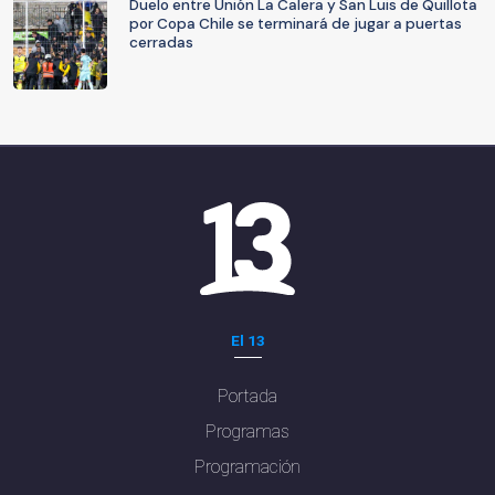
Duelo entre Unión La Calera y San Luis de Quillota
por Copa Chile se terminará de jugar a puertas
cerradas
El 13
Portada
Programas
Programación