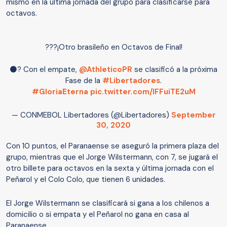
mismo en la última jornada del grupo para clasificarse para
octavos.
???¡Otro brasileño en Octavos de Final!⁣
⚫? Con el empate,
@AthleticoPR
se clasificó a la próxima
Fase de la
#Libertadores
.⁣
#GloriaEterna
⁣
pic.twitter.com/lFFuiTE2uM
— CONMEBOL Libertadores (@Libertadores)
September
30, 2020
Con 10 puntos, el Paranaense se aseguró la primera plaza del
grupo, mientras que el Jorge Wilstermann, con 7, se jugará el
otro billete para octavos en la sexta y última jornada con el
Peñarol y el Colo Colo, que tienen 6 unidades.
El Jorge Wilstermann se clasificará si gana a los chilenos a
domicilio o si empata y el Peñarol no gana en casa al
Paranaense.