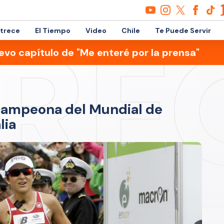
etrece
El Tiempo
Video
Chile
Te Puede Servir
evo capítulo de "Me enteré por la prensa"
campeona del Mundial de
lia