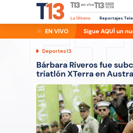
Lo Último
Reportajes Tel
EN VIVO
Sigue AQUÍ un nu
Deportes13
Bárbara Riveros fue sub
triatlón XTerra en Austra