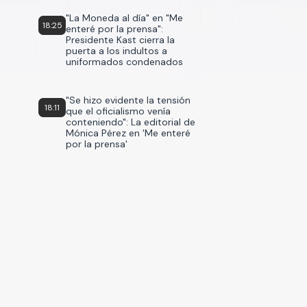
"La Moneda al día" en "Me
18:25
enteré por la prensa":
Presidente Kast cierra la
puerta a los indultos a
uniformados condenados
"Se hizo evidente la tensión
18:11
que el oficialismo venía
conteniendo": La editorial de
Mónica Pérez en 'Me enteré
por la prensa'