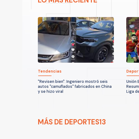
LO MÁS RECIENTE
Tendencias
Depor
"Revisen bien": Ingeniero mostró seis
Unión 
autos "camuflados" fabricados en China
Resume
y se hizo viral
Liga d
MÁS DE DEPORTES13