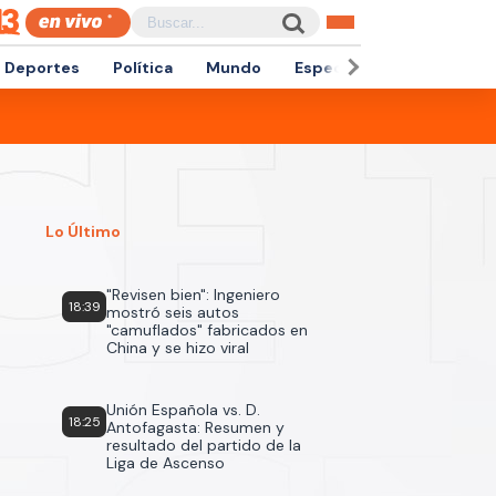
Deportes
Política
Mundo
Espectáculos
Empren
Lo Último
"Revisen bien": Ingeniero
18:39
mostró seis autos
"camuflados" fabricados en
China y se hizo viral
Unión Española vs. D.
18:25
Antofagasta: Resumen y
resultado del partido de la
Liga de Ascenso