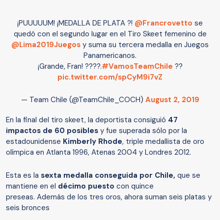
¡PUUUUUM! ¡MEDALLA DE PLATA ?!
@Francrovetto
se
quedó con el segundo lugar en el Tiro Skeet femenino de
@Lima2019Juegos
y suma su tercera medalla en Juegos
Panamericanos.
¡Grande, Fran! ????.
#VamosTeamChile
??
pic.twitter.com/spCyM9i7vZ
— Team Chile (@TeamChile_COCH)
August 2, 2019
En la final del tiro skeet, la deportista consiguió
47
impactos de 60 posibles
y fue superada sólo por la
estadounidense
Kimberly Rhode
, triple medallista de oro
olímpica en Atlanta 1996, Atenas 2004 y Londres 2012.
Esta es la
sexta medalla conseguida por Chile,
que se
mantiene en el
décimo puesto
con quince
preseas. Además de los tres oros, ahora suman seis platas y
seis bronces