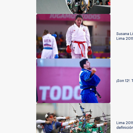
Susana L
Lima 201
¡Son 12!:
Lima 2019
definici