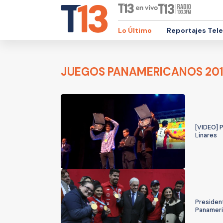
Lo Último
Reportajes Tel
JUEGOS PANAMERICANOS 20
[VIDEO] P
Linares
President
Panameri