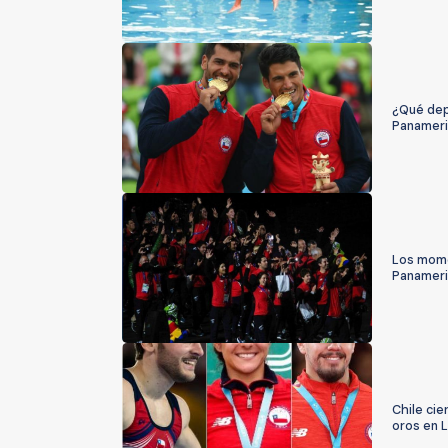
¿Qué depo
Panameri
Los mome
Panameri
Chile cie
oros en 