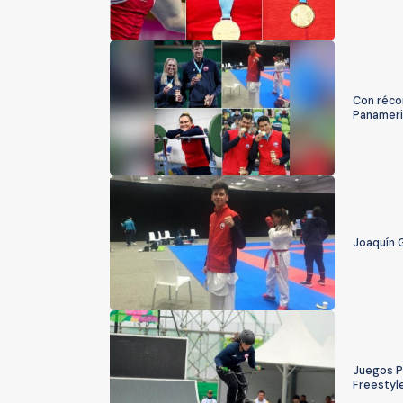
Con réco
Panameri
Joaquín 
Juegos P
Freestyl