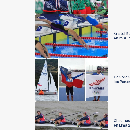
Kristel K
en 1500 m
Con bronc
los Pana
Chile ha
en Lima 