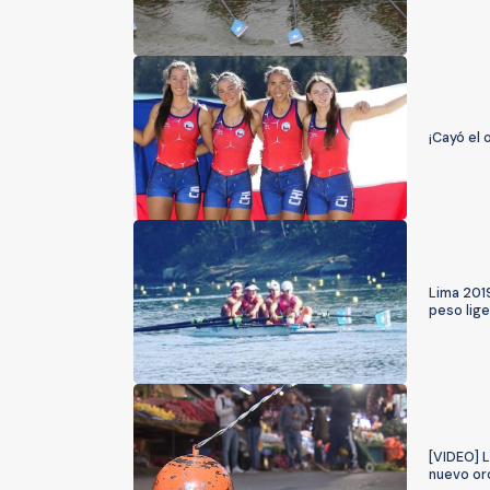
¡Cayó el 
Lima 2019
peso lig
[VIDEO] L
nuevo oro