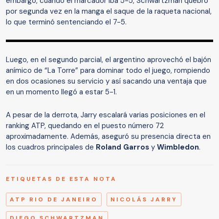
embargo, cuando el marcador iba 5-5, Schwartzman quebró
por segunda vez en la manga el saque de la raqueta nacional,
lo que terminó sentenciando el 7-5.
Luego, en el segundo parcial, el argentino aprovechó el bajón
anímico de “La Torre” para dominar todo el juego, rompiendo
en dos ocasiones su servicio y así sacando una ventaja que
en un momento llegó a estar 5-1.
A pesar de la derrota, Jarry escalará varias posiciones en el
ranking ATP, quedando en el puesto número 72
aproximadamente. Además, aseguró su presencia directa en
los cuadros principales de
Roland Garros
y
Wimbledon
.
ETIQUETAS DE ESTA NOTA
ATP RIO DE JANEIRO
NICOLÁS JARRY
DIEGO SCHWARTZMAN