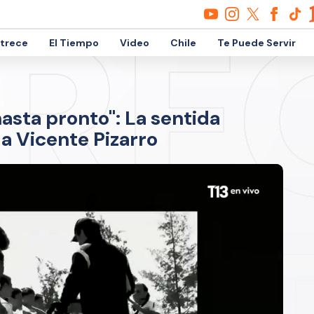
etrece
El Tiempo
Video
Chile
Te Puede Servir
hasta pronto": La sentida
a Vicente Pizarro