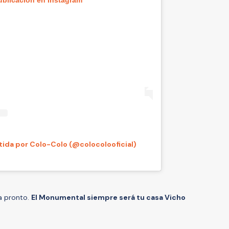
ida por Colo-Colo (@colocolooficial)
ta pronto.
El Monumental siempre será tu casa Vicho