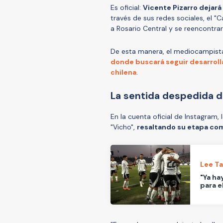
Es oficial:
Vicente Pizarro dejará
través de sus redes sociales, el "C
a Rosario Central y se reencontra
De esta manera, el mediocampista v
donde buscará seguir desarrollá
chilena
.
La sentida despedida d
En la cuenta oficial de Instagram,
"Vicho",
resaltando su etapa com
Lee T
"Ya ha
para e