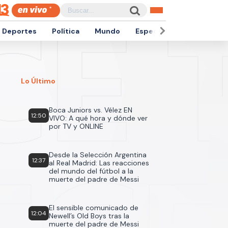
Deportes
Política
Mundo
Espectáculos
Empren
Lo Último
Boca Juniors vs. Vélez EN
12:50
VIVO: A qué hora y dónde ver
por TV y ONLINE
Desde la Selección Argentina
12:37
al Real Madrid: Las reacciones
del mundo del fútbol a la
muerte del padre de Messi
El sensible comunicado de
12:04
Newell’s Old Boys tras la
muerte del padre de Messi