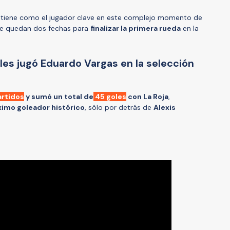
ntiene como el jugador clave en este complejo momento de
 le quedan dos fechas para
finalizar la primera rueda
en la
les jugó Eduardo Vargas en la selección
artidos
y sumó un total de
45 goles
con La Roja
,
mo goleador histórico
, sólo por detrás de
Alexis