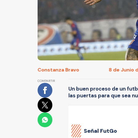
Constanza Bravo
8 de Junio d
COMPARTIR
Un buen proceso de un futbo
las puertas para que sea n
Señal FutGo