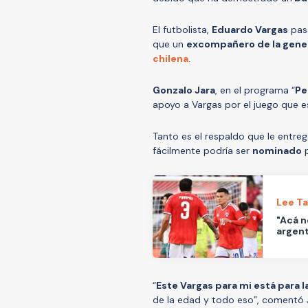
El futbolista,
Eduardo Vargas
pasa
que un
excompañero de la gene
chilena
.
Gonzalo Jara
, en el programa “
Pe
apoyo a Vargas por el juego que e
Tanto es el respaldo que le entre
fácilmente podría ser
nominado
p
Lee T
"Acá n
argent
“
Este Vargas para mi está para l
de la edad y todo eso”, comentó 