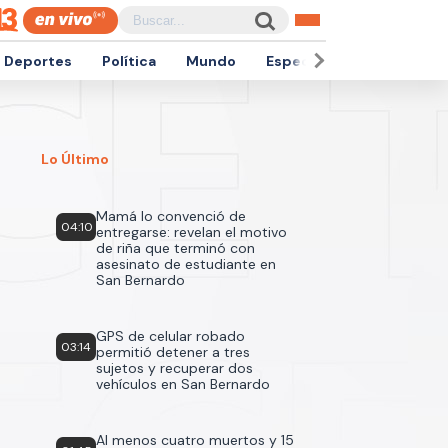
Deportes
Política
Mundo
Espectáculos
Empren
Lo Último
Mamá lo convenció de
04:10
entregarse: revelan el motivo
de riña que terminó con
asesinato de estudiante en
San Bernardo
GPS de celular robado
03:14
permitió detener a tres
sujetos y recuperar dos
vehículos en San Bernardo
Al menos cuatro muertos y 15