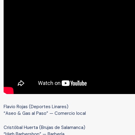
Flavio Rojas (Deportes Linares)
“Aseo & Gas al Paso” — Comercio local
Cristóbal Huerta (Brujas de Salamanca)
“High Barbershop” — Barbería