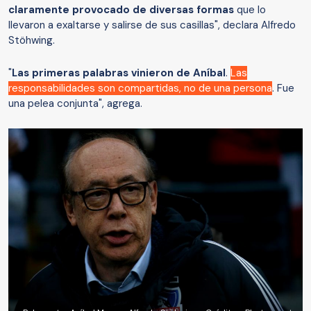
claramente provocado de diversas formas
que lo
llevaron a exaltarse y salirse de sus casillas", declara Alfredo
Stöhwing.
"
Las primeras palabras vinieron de Aníbal
.
Las
responsabilidades son compartidas, no de una persona
. Fue
una pelea conjunta", agrega.