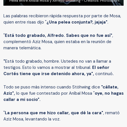
Pelea entre Aníbal Mosa y Alfredo Stöhwing - Créditos: Photosport
Las palabras recibieron rápida respuesta por parte de Mosa,
quien entre risas dijo "
¿Una pelea conjunta?, jajaja"
.
"
Está todo grabado, Alfredo. Sabes que no fue así"
,
complementó Aziz Mosa, quien estaba en la reunión de
manera telemática.
"
Está todo grabado, hombre. Ustedes no van a llamar a
testigos. Esto lo vamos a mostrar al tribunal.
El señor
Cortés tiene que irse detenido ahora, ya",
continuó
.
Todo se puso más intenso cuando Stöhwing dice
"cállate,
Aziz",
lo que fue contestado por Aníbal Mosa "
oye, no hagas
callar a mi socio".
"
La persona que me hizo callar, que dé la cara"
, remató
Aziz Mosa, levantando la voz.