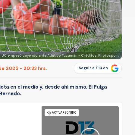
a UC empezó cayendo ante Atlético Tucumán - Créditos: Photosport
de 2025 - 20:33 hrs.
Seguir a T13 en
lota en el medio y, desde ahí mismo, El Pulga
 Bernedo.