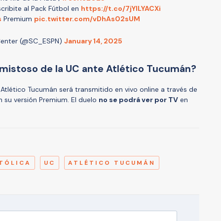
cribite al Pack Fútbol en
https://t.co/7jYILYACXi
s
Premium
pic.twitter.com/vDhAs02sUM
Center (@SC_ESPN)
January 14, 2025
amistoso de la UC ante Atlético Tucumán?
 Atlético Tucumán será transmitido en vivo online a través de
en su versión Premium. El duelo
no se podrá ver por TV
en
A
TÓLICA
UC
ATLÉTICO TUCUMÁN