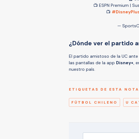
📺 ESPN Premium | Sus
📺
#DisneyPlu
— Sports
¿Dónde ver el partido 
El partido amistoso de la UC ante
las pantallas de la app
Disney+
, 
nuestro país.
ETIQUETAS DE ESTA NOT
FÚTBOL CHILENO
U CA