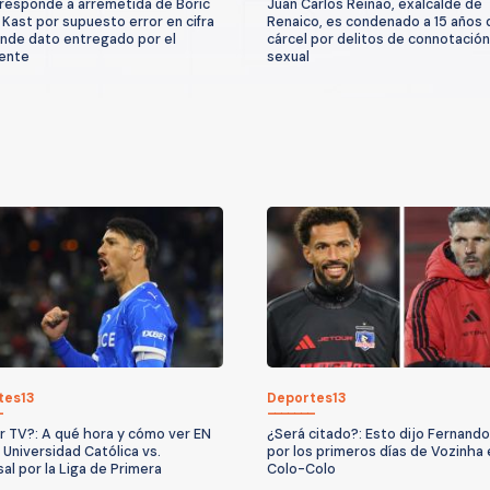
responde a arremetida de Boric
Juan Carlos Reinao, exalcalde de
 Kast por supuesto error en cifra
Renaico, es condenado a 15 años 
ende dato entregado por el
cárcel por delitos de connotación
ente
sexual
tes13
Deportes13
r TV?: A qué hora y cómo ver EN
¿Será citado?: Esto dijo Fernando
 Universidad Católica vs.
por los primeros días de Vozinha 
al por la Liga de Primera
Colo-Colo