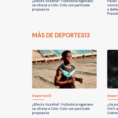
¿Efecto Vozinha?: Futbolista nigeriano
Pavez 
se ofrece a Colo-Colo con particular
contra
propuesta
y defi
Presid
MÁS DE DEPORTES13
Deportes13
Depor
¿Efecto Vozinha?: Futbolista nigeriano
¿Va po
se ofrece a Colo-Colo con particular
VIVO a
propuesta
Cobres