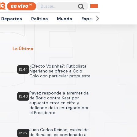
Deportes
Política
Mundo
Espectáculos
Empren
Lo Último
¿Efecto Vozinha?: Futbolista
15:44
nigeriano se ofrece a Colo-
Colo con particular propuesta
Pavez responde a arremetida
15:40
de Boric contra Kast por
supuesto error en cifra y
defiende dato entregado por
el Presidente
Juan Carlos Reinao, exalcalde
15:32
de Renaico, es condenado a