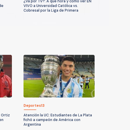
¿Va por TV?: A qué hora y cómo ver EN
de
VIVO a Universidad Católica vs.
Cobresal por la Liga de Primera
Deportes13
 Ortiz
Atención la UC: Estudiantes de La Plata
en
fichó a campeón de América con
Argentina