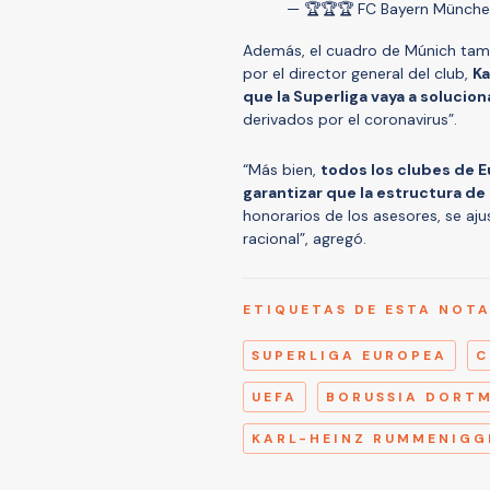
— 🏆🏆🏆 FC Bayern Münche
Además, el cuadro de Múnich ta
por el director general del club,
K
que la Superliga vaya a soluci
derivados por el coronavirus”.
“Más bien,
todos los clubes de E
garantizar que la estructura de
honorarios de los asesores, se aj
racional”, agregó.
ETIQUETAS DE ESTA NOT
SUPERLIGA EUROPEA
C
UEFA
BORUSSIA DORT
KARL-HEINZ RUMMENIGG