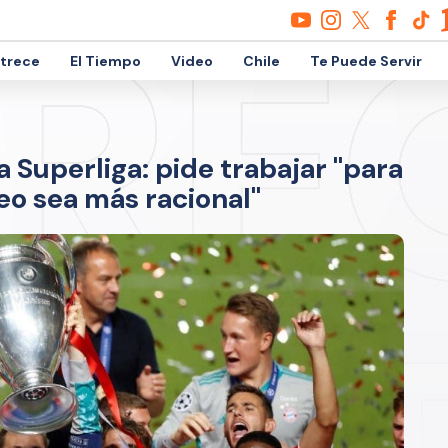
etrece
El Tiempo
Video
Chile
Te Puede Servir
 Superliga: pide trabajar "para
eo sea más racional"