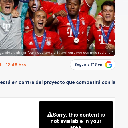
ga: pide trabajar "para que todo el fútbol europeo sea más racional"
 - 12:48 hrs.
Seguir a T13 en
está en contra del proyecto que competirá con la