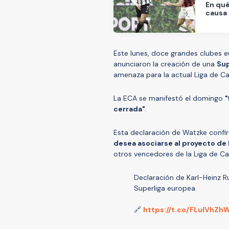
En qué
causa 
Este lunes, doce grandes clubes eu
anunciaron la creación de una
Sup
amenaza para la actual Liga de 
La ECA se manifestó el domingo
"
cerrada"
.
Esta declaración de Watzke confi
desea asociarse al proyecto de 
otros vencedores de la Liga de C
Declaración de Karl-Heinz R
Superliga europea.
🔗
https://t.co/FLulVhZh