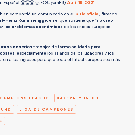
n Español 🏆🏆🏆 (@FCBayernES)
April 19, 2021
mbién compartió un comunicado en su
sitio oficial
, firmado
arl-Heinz Rummenigge
, en el que sostiene que “
no creo
onar los problemas económicos
de los clubes europeos
uropa deberían trabajar de forma solidaria para
 costes
, especialmente los salarios de los jugadores y los
usten a los ingresos para que todo el fútbol europeo sea más
A
HAMPIONS LEAGUE
BAYERN MUNICH
MUND
LIGA DE CAMPEONES
E