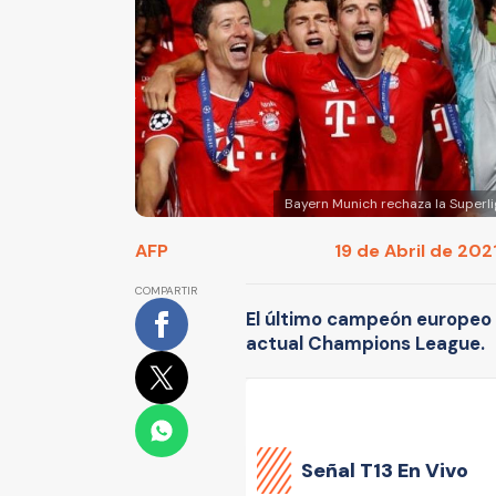
Bayern Munich rechaza la Superli
AFP
19 de Abril de 2021
COMPARTIR
El último campeón europeo 
actual Champions League.
Señal
T13 En Vivo