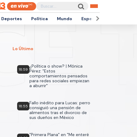
Deportes
Política
Mundo
Espectáculos
Empren
Lo Último
¿Política o show? | Mónica
18:59
Pérez: "Estos
comportamientos pensados
para redes sociales empiezan
a aburrir"
Fallo inédito para Lucas: perro
18:55
consiguió una pensión de
alimentos tras el divorcio de
sus dueños en México
"Primera Plana" en "Me enteré