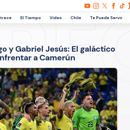
etrece
El Tiempo
Video
Chile
Te Puede Servir
o y Gabriel Jesús: El galáctico
 enfrentar a Camerún