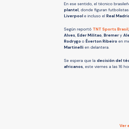
En ese sentido, el técnico brasile
plantel
, donde figuran futbolista
Liverpool
e incluso el
Real Madri
Según reportó
TNT Sports Brasil
Alves
,
Eder Militao
,
Bremer
y
Al
Rodrygo
o
Éverton Ribeiro
en m
Martinelli
en delantera.
Se espera que la
decisión del téc
africanos
, este viernes a las 16 ho
Ver 