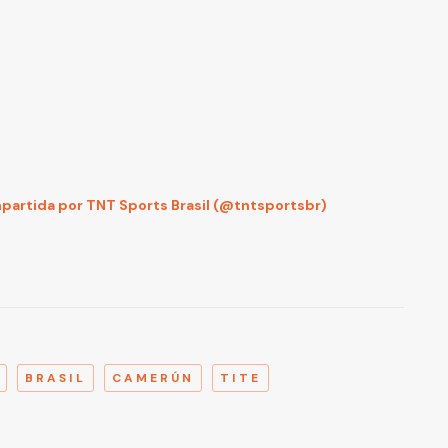
partida por TNT Sports Brasil (@tntsportsbr)
A
BRASIL
CAMERÚN
TITE