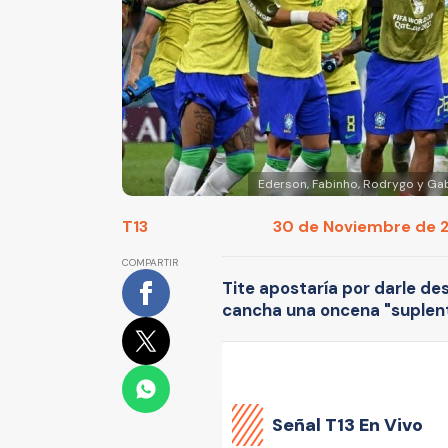
Ederson, Fabinho, Rodrygo y Gabr
T13
30 de Noviembre de 20
COMPARTIR
Tite apostaría por darle des
cancha una oncena "suplent
Señal
T13 En Vivo