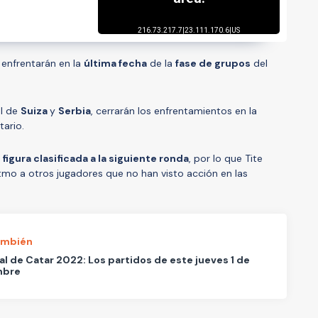
enfrentarán en la
última fecha
de la
fase de grupos
del
el de
Suiza
y
Serbia
, cerrarán los enfrentamientos en la
ario.
 figura clasificada a la siguiente ronda
, por lo que Tite
itmo a otros jugadores que no han visto acción en las
ambién
l de Catar 2022: Los partidos de este jueves 1 de
mbre