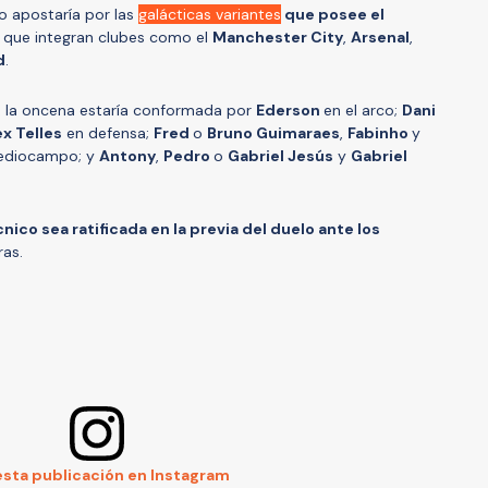
ño apostaría por las
galácticas variantes
que posee el
s que integran clubes como el
Manchester City
,
Arsenal
,
d
.
, la oncena estaría conformada por
Ederson
en el arco;
Dani
ex Telles
en defensa;
Fred
o
Bruno Guimaraes
,
Fabinho
y
ediocampo; y
Antony
,
Pedro
o
Gabriel Jesús
y
Gabriel
nico sea ratificada en la previa del duelo ante los
ras.
esta publicación en Instagram