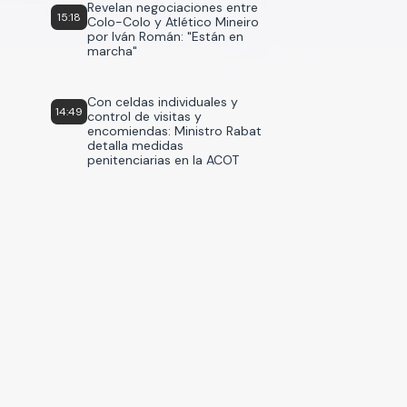
Revelan negociaciones entre
15:18
Colo-Colo y Atlético Mineiro
por Iván Román: "Están en
marcha"
Con celdas individuales y
14:49
control de visitas y
encomiendas: Ministro Rabat
detalla medidas
penitenciarias en la ACOT