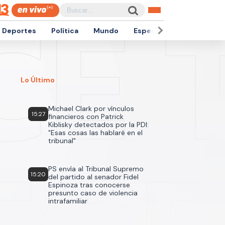
Deportes
Política
Mundo
Espectáculos
Empren
Lo Último
Michael Clark por vínculos
15:27
financieros con Patrick
Kiblisky detectados por la PDI:
"Esas cosas las hablaré en el
tribunal"
PS envía al Tribunal Supremo
15:20
del partido al senador Fidel
Espinoza tras conocerse
presunto caso de violencia
intrafamiliar