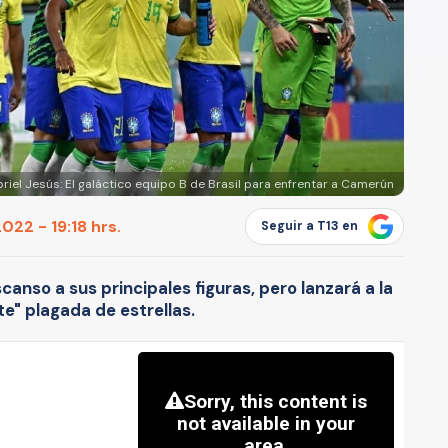
iel Jesús: El galáctico equipo B de Brasil para enfrentar a Camerún
22 - 19:18 hrs.
Seguir a T13 en
canso a sus principales figuras, pero lanzará a la
e" plagada de estrellas.