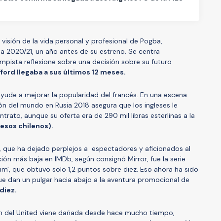
isión de la vida personal y profesional de Pogba,
a 2020/21, un año antes de su estreno. Se centra
pista reflexione sobre una decisión sobre su futuro
ford llegaba a sus últimos 12 meses.
ude a mejorar la popularidad del francés. En una escena
n del mundo en Rusia 2018 asegura que los ingleses le
trato, aunque su oferta era de 290 mil libras esterlinas a la
esos chilenos).
, que ha dejado perplejos a espectadores y aficionados al
cación más baja en IMDb, según consignó Mirror, fue la serie
im', que obtuvo solo 1,2 puntos sobre diez. Eso ahora ha sido
e dan un pulgar hacia abajo a la aventura promocional de
diez.
ión del United viene dañada desde hace mucho tiempo,