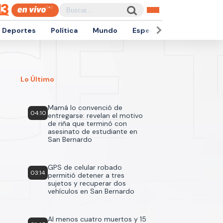
Deportes
Política
Mundo
Espectáculos
Empren
Lo Último
Mamá lo convenció de
04:10
entregarse: revelan el motivo
de riña que terminó con
asesinato de estudiante en
San Bernardo
GPS de celular robado
03:14
permitió detener a tres
sujetos y recuperar dos
vehículos en San Bernardo
Al menos cuatro muertos y 15