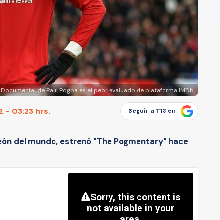
Documental de Paul Pogba es el peor evaluado de plataforma IMDb
 - 03:23 hrs.
Seguir a T13 en
peón del mundo, estrenó "The Pogmentary" hace