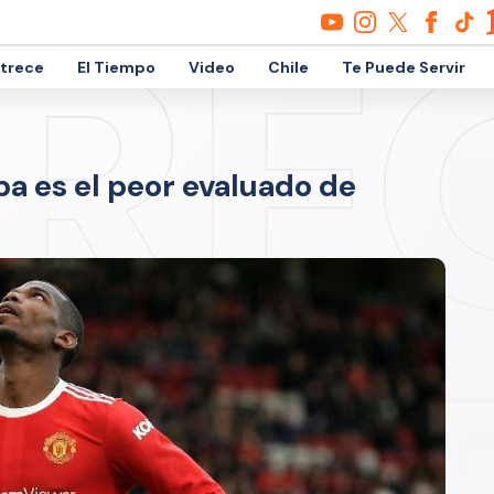
etrece
El Tiempo
Video
Chile
Te Puede Servir
a es el peor evaluado de