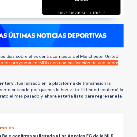
s días sobre el ex centrocampista del Manchester United
l peor programa en IMDb con una calificación de uno sobre
ntary',
fue lanzado en la plataforma de transmisión la
te criticado por quienes lo han visto. El United confirmó la
ntrato el mes pasado y
ahora estaría listo para regresar a la
ambién
 Bale confirma su llegada a Los Angeles FC de la MLS