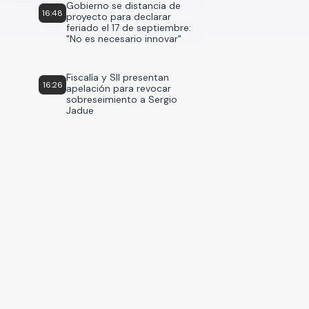
Gobierno se distancia de
16:48
proyecto para declarar
feriado el 17 de septiembre:
"No es necesario innovar"
Fiscalía y SII presentan
16:26
apelación para revocar
sobreseimiento a Sergio
Jadue