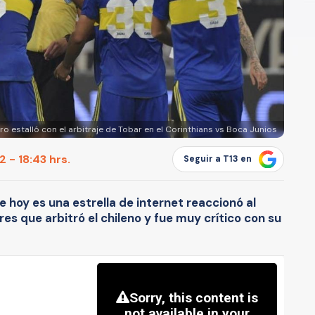
ro estalló con el arbitraje de Tobar en el Corinthians vs Boca Junios
 - 18:43 hrs.
Seguir a T13 en
e hoy es una estrella de internet reaccionó al
es que arbitró el chileno y fue muy crítico con su