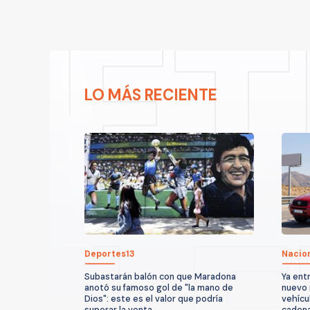
LO MÁS RECIENTE
Deportes13
Nacio
Subastarán balón con que Maradona
Ya entr
anotó su famoso gol de "la mano de
nuevo 
Dios": este es el valor que podría
vehícu
superar la venta
caden