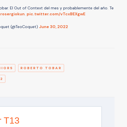
 Tobar. El Out of Context del mes y probablemente del año. Te
rosergiokun
.
pic.twitter.com/vTcxBEXgwE
oquet (@TeoCoquet)
June 30, 2022
A
NIORS
ROBERTO TOBAR
22
r T13