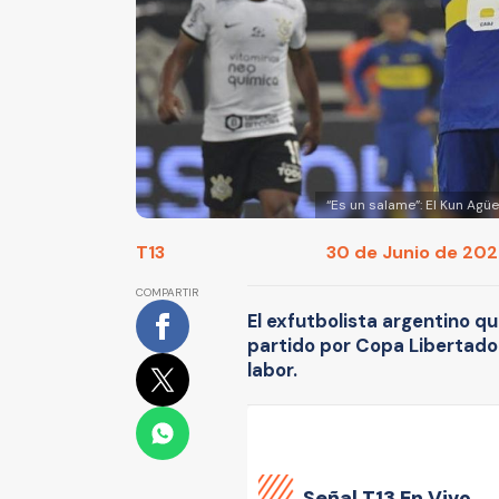
“Es un salame”: El Kun Agüe
T13
30 de Junio de 2022
COMPARTIR
El exfutbolista argentino qu
partido por Copa Libertador
labor.
Señal
T13 En Vivo