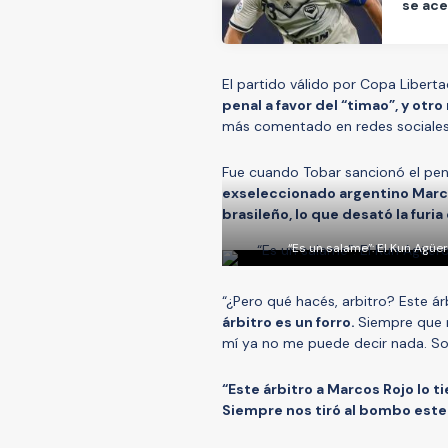
se ace
El partido válido por Copa Liber
penal a favor del “timao”, y otr
más comentado en redes sociales
Fue cuando Tobar sancionó el pena
exseleccionado argentino Marco
brasileño, lo que desató la furia
“Es un salame”: El Kun Agüe
“¿Pero qué hacés, arbitro? Este á
árbitro es un forro.
Siempre que 
mí ya no me puede decir nada. Sos
“Este árbitro a Marcos Rojo lo t
Siempre nos tiró al bombo este 