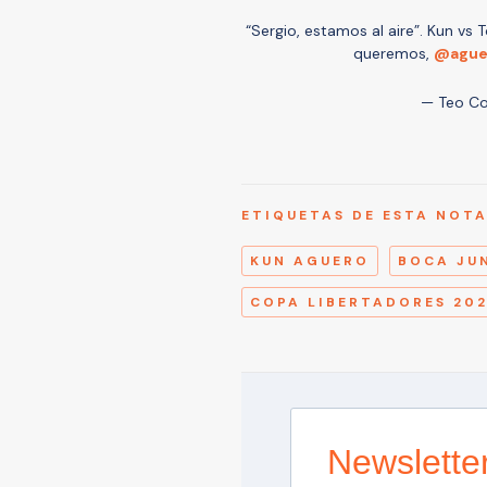
“Sergio, estamos al aire”. Kun vs
queremos,
@ague
— Teo C
ETIQUETAS DE ESTA NOT
KUN AGUERO
BOCA JU
COPA LIBERTADORES 20
Newslette