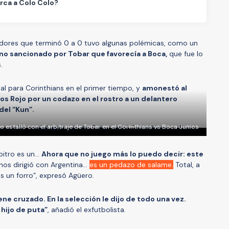
rca a Colo Colo?
tadores que terminó 0 a 0 tuvo algunas polémicas, como un
o no sancionado por Tobar que favorecía a Boca,
que fue lo
.
l para Corinthians en el primer tiempo, y
amonestó al
s Rojo por un codazo en el rostro a un delantero
 del “Kun”.
ro estalló con el arbitraje de Tobar en el Corinthians vs Boca Junios
rbitro es un…
Ahora que no juego más lo puedo decir: este
nos dirigió con Argentina…
es un pedazo de salame.
Total, a
 un forro”, expresó Agüero.
iene cruzado. En la selección le dijo de todo una vez.
hijo de puta”
, añadió el exfutbolista.