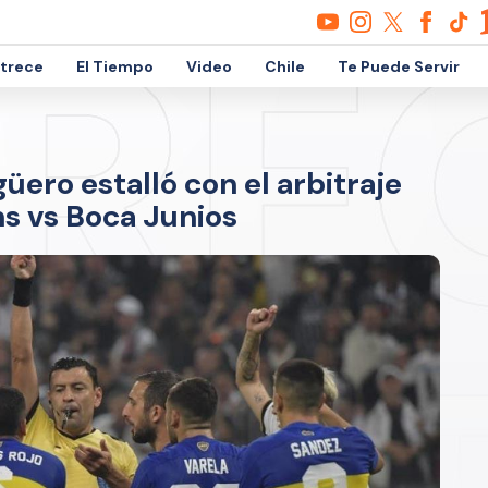
etrece
El Tiempo
Video
Chile
Te Puede Servir
üero estalló con el arbitraje
ns vs Boca Junios