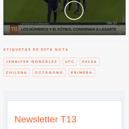
ETIQUETAS DE ESTA NOTA
JENNIFER GONZÁLEZ
UFC
PELEA
CHILENA
OCTÁGONO
PRIMERA
Newsletter T13