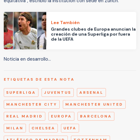
equitativa", escribió la institución con sede en Zúrich.
Lee También
Grandes clubes de Europa anuncian la
creación de una Superliga por fuera
de la UEFA
Noticia en desarrollo...
ETIQUETAS DE ESTA NOTA
SUPERLIGA
JUVENTUS
ARSENAL
MANCHESTER CITY
MANCHESTER UNITED
REAL MADRID
EUROPA
BARCELONA
MILAN
CHELSEA
UEFA