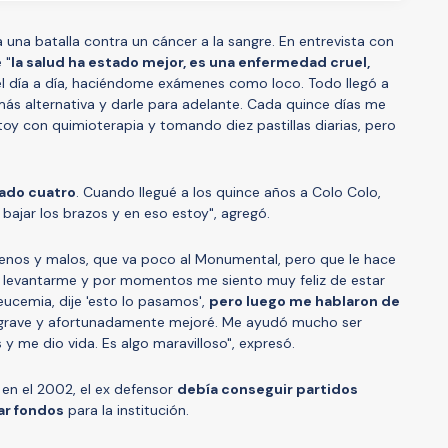
 una batalla contra un cáncer a la sangre. En entrevista con
 "
la salud ha estado mejor, es una enfermedad cruel,
 el día a día, haciéndome exámenes como loco. Todo llegó a
 más alternativa y darle para adelante. Cada quince días me
y con quimioterapia y tomando diez pastillas diarias, pero
rado cuatro
. Cuando llegué a los quince años a Colo Colo,
bajar los brazos y en eso estoy", agregó.
uenos y malos, que va poco al Monumental, pero que le hace
o levantarme y por momentos me siento muy feliz de estar
eucemia, dije 'esto lo pasamos',
pero luego me hablaron de
grave y afortunadamente mejoré. Me ayudó mucho ser
s y me dio vida. Es algo maravilloso", expresó.
 en el 2002, el ex defensor
debía conseguir partidos
ar fondos
para la institución.