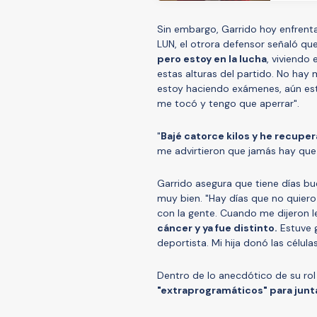
Sin embargo, Garrido hoy enfrenta
LUN, el otrora defensor señaló que
pero estoy en la lucha
, viviendo
estas alturas del partido. No hay
estoy haciendo exámenes, aún esto
me tocó y tengo que aperrar".
"
Bajé catorce kilos y he recupe
me advirtieron que jamás hay que 
Garrido asegura que tiene días b
muy bien. "Hay días que no quier
con la gente. Cuando me dijeron l
cáncer y ya fue distinto.
Estuve 
deportista. Mi hija donó las célula
Dentro de lo anecdótico de su rol
"extraprogramáticos" para junt