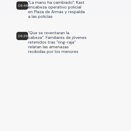
"La mano ha cambiado": Kast
08:46
encabeza operativo policial
en Plaza de Armas y respalda
a las policías
“Que se reventaran la
08:39
cabeza”: Familiares de jóvenes
retenidos tras “ring-raja”
relatan las amenazas
recibidas por los menores