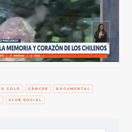
A
LO COLO
CÁNCER
DOCUMENTAL
O
CLUB SOCIAL