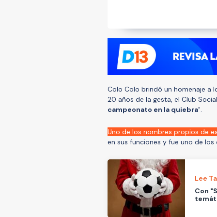
Colo Colo brindó un homenaje a lo
20 años de la gesta, el Club Soci
campeonato en la quiebra
".
Uno de los nombres propios de es
en sus funciones y fue uno de los 
Lee T
Con "S
temát