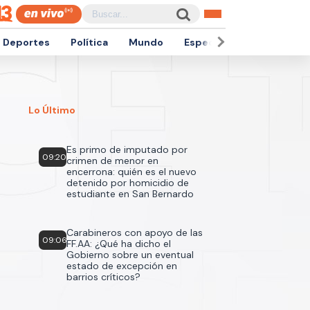
Deportes
Política
Mundo
Espectáculos
Empren
Lo Último
Es primo de imputado por
09:20
crimen de menor en
encerrona: quién es el nuevo
detenido por homicidio de
estudiante en San Bernardo
Carabineros con apoyo de las
09:06
FF.AA: ¿Qué ha dicho el
Gobierno sobre un eventual
estado de excepción en
barrios críticos?