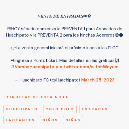
𝑽𝑬𝑵𝑻𝑨 𝑫𝑬 𝑬𝑵𝑻𝑹𝑨𝑫𝑨𝑺🎟️⚽️
👋HOY sábado comienza la PREVENTA 1 para Abonados de
Huachipato y la PREVENTA 2 para los hinchas Acereros🔵⚫️
👉La venta general iniciará el próximo lunes a las 12:00
📲Ingresa a Puntoticket. Más detalles en las gráficas🙌
#VamosHuachipato
pic.twitter.com/sJfohWoyum
— Huachipato FC (@Huachipato)
March 25, 2023
ETIQUETAS DE ESTA NOTA
HUACHIPATO
COLO COLO
ENTRADAS
LACTANTES
NIÑOS
NIÑAS