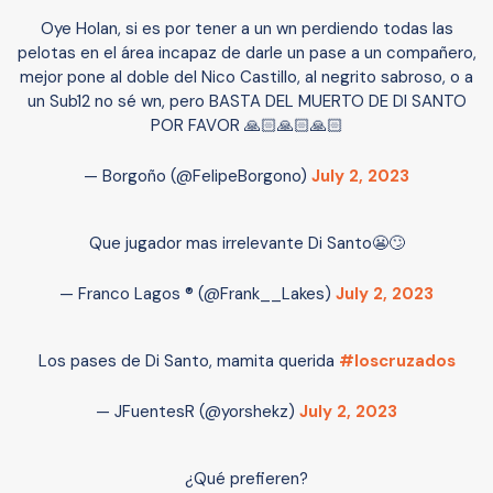
Oye Holan, si es por tener a un wn perdiendo todas las
pelotas en el área incapaz de darle un pase a un compañero,
mejor pone al doble del Nico Castillo, al negrito sabroso, o a
un Sub12 no sé wn, pero BASTA DEL MUERTO DE DI SANTO
POR FAVOR 🙏🏻🙏🏻🙏🏻
— Borgoño (@FelipeBorgono)
July 2, 2023
Que jugador mas irrelevante Di Santo😬🙄
— Franco Lagos ® (@Frank__Lakes)
July 2, 2023
Los pases de Di Santo, mamita querida
#loscruzados
— JFuentesR (@yorshekz)
July 2, 2023
¿Qué prefieren?