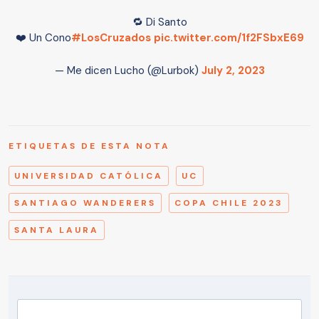
🔁 Di Santo
❤️ Un Cono
#LosCruzados
pic.twitter.com/1f2FSbxE69
— Me dicen Lucho (@Lurbok)
July 2, 2023
ETIQUETAS DE ESTA NOTA
UNIVERSIDAD CATÓLICA
UC
SANTIAGO WANDERERS
COPA CHILE 2023
SANTA LAURA