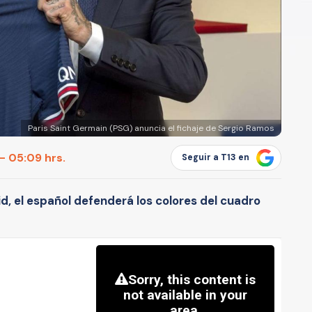
Paris Saint Germain (PSG) anuncia el fichaje de Sergio Ramos
- 05:09 hrs.
Seguir a T13 en
id, el español defenderá los colores del cuadro