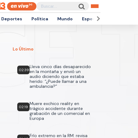
Deportes
Política
Mundo
Espectáculos
Empren
Lo Último
Lleva cinco días desaparecido
02:39
en la montaña y envió un
audio diciendo que estaba
herido: “¿Puede llamar a una
ambulancia?”
Muere exchico reality en
02:19
trágico accidente durante
grabación de un comercial en
Europa
Frío extremo en la RM: revisa