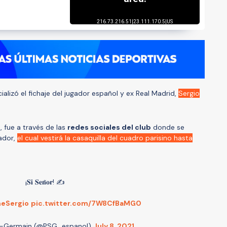
icializó el fichaje del jugador español y ex Real Madrid,
Sergio
, fue a través de las
redes sociales del club
donde se
gador,
el cual vestirá la casaquilla del cuadro parisino hasta
¡𝐒𝐢 𝐒𝐞𝐧̃𝐨𝐫! ✍️
eSergio
pic.twitter.com/7W8CfBaMG0
nt-Germain (@PSG_espanol)
July 8, 2021