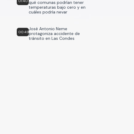
01:40
qué comunas podrían tener
temperaturas bajo cero y en
cuáles podría nevar
José Antonio Neme
00:49
protagoniza accidente de
tránsito en Las Condes