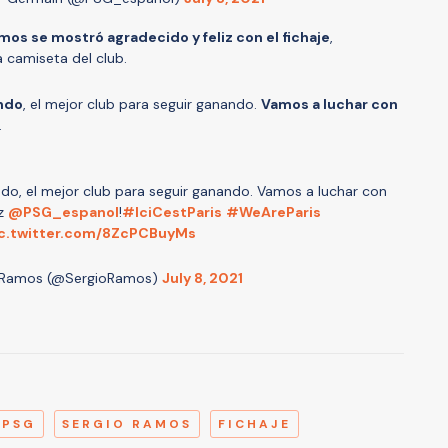
mos se mostró agradecido y feliz con el fichaje
,
 camiseta del club.
ando
, el mejor club para seguir ganando.
Vamos a luchar con
.
ndo, el mejor club para seguir ganando. Vamos a luchar con
ez
@PSG_espanol
!
#IciCestParis
#WeAreParis
c.twitter.com/8ZcPCBuyMs
 Ramos (@SergioRamos)
July 8, 2021
A
PSG
SERGIO RAMOS
FICHAJE