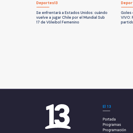
Deportes13
Depor
Se enfrentará a Estados Unidos: cuándo
Goles 
vuelve a jugar Chile por el Mundial Sub
VIVO: 
17 de Vóleibol Femenino
partid
El 13
Portada
Programas
Programación