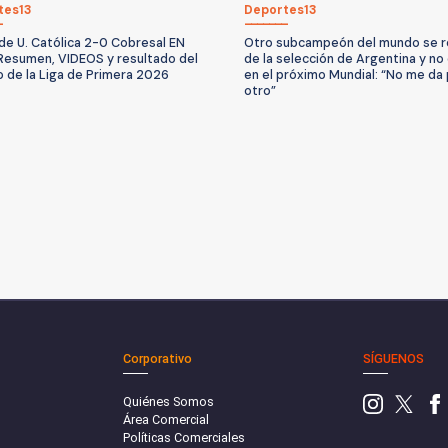
tes13
Deportes13
de U. Católica 2-0 Cobresal EN
Otro subcampeón del mundo se r
Resumen, VIDEOS y resultado del
de la selección de Argentina y no
o de la Liga de Primera 2026
en el próximo Mundial: “No me da
otro”
Corporativo
SÍGUENOS
Quiénes Somos
Área Comercial
Políticas Comerciales