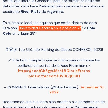
actual que liberó la Conmebol para conformar los bolilleros
del sorteo de la Fase Preliminar, sino que este lo encabeza el
cuadro de
River Plate
de Argentina.
En el ámbito local, los equipos que están dentro de esta
lista son:
Universidad Católica en la posición 25
° y
Colo-
Colo
en el lugar 28°.
🔝🏆 ¡El Top 3⃣0⃣ del Ranking de Clubes CONMEBOL 2023!
🔗 El listado completo que se utiliza para conformar los
bolilleros del sorteo de la Fase Preliminar 👉
https://t.co/Gb5gyuMahf
#GloriaEterna
pic.twitter.com/HV0L7jf6UH
— CONMEBOL Libertadores (@Libertadores)
December 16,
2022
Recordemos que el cuadro albo clasificó a la competición de
forma automática tras salir campeón en el
Campeonato