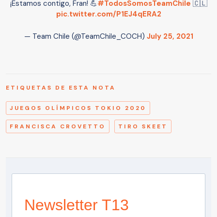
¡Estamos contigo, Fran! 💪
#TodosSomosTeamChile
🇨🇱
pic.twitter.com/P1EJ4qERA2
— Team Chile (@TeamChile_COCH)
July 25, 2021
ETIQUETAS DE ESTA NOTA
JUEGOS OLÍMPICOS TOKIO 2020
FRANCISCA CROVETTO
TIRO SKEET
Newsletter T13