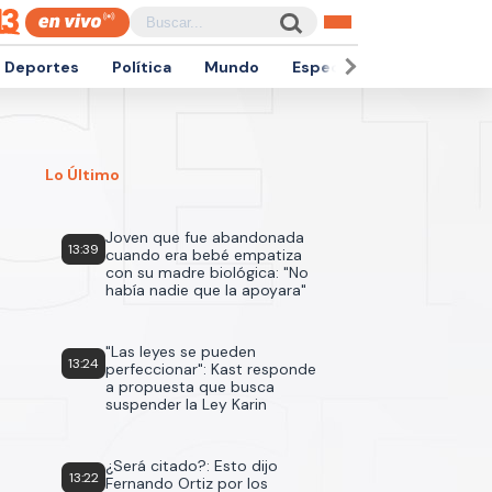
Deportes
Política
Mundo
Espectáculos
Empren
Lo Último
Joven que fue abandonada
13:39
cuando era bebé empatiza
con su madre biológica: "No
había nadie que la apoyara"
"Las leyes se pueden
13:24
perfeccionar": Kast responde
a propuesta que busca
suspender la Ley Karin
¿Será citado?: Esto dijo
13:22
Fernando Ortiz por los