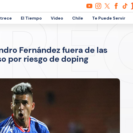
etrece
El Tiempo
Video
Chile
Te Puede Servir
ndro Fernández fuera de las
o por riesgo de doping