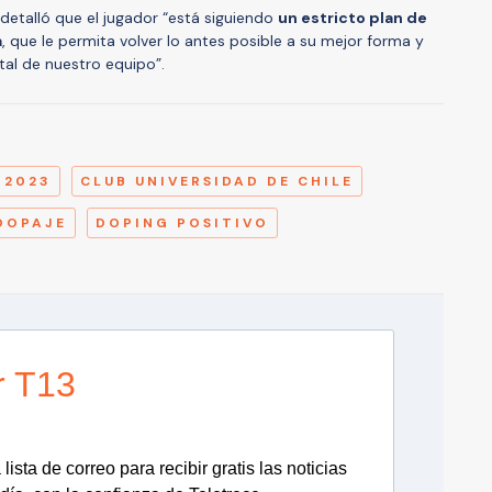
o detalló que el jugador “está siguiendo
un estricto plan de
a
, que le permita volver lo antes posible a su mejor forma y
al de nuestro equipo”.
A
 2023
CLUB UNIVERSIDAD DE CHILE
DOPAJE
DOPING POSITIVO
r T13
lista de correo para recibir gratis las noticias