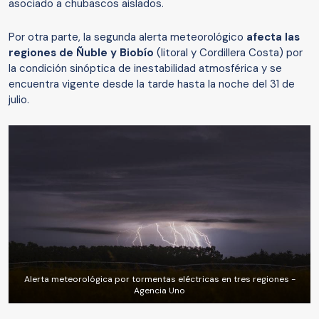
asociado a chubascos aislados.
Por otra parte, la segunda alerta meteorológico
afecta las
regiones de Ñuble y Biobío
(litoral y Cordillera Costa) por
la condición sinóptica de inestabilidad atmosférica y se
encuentra vigente desde la tarde hasta la noche del 31 de
julio.
Alerta meteorológica por tormentas eléctricas en tres regiones -
Agencia Uno