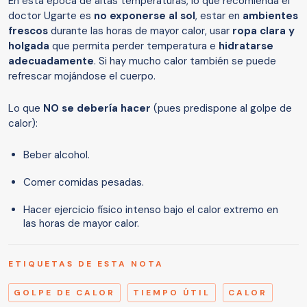
En esta época de altas temperaturas, lo que recomienda el
doctor Ugarte es
no exponerse al sol
, estar en
ambientes
frescos
durante las horas de mayor calor, usar
ropa clara y
holgada
que permita perder temperatura e
hidratarse
adecuadamente
. Si hay mucho calor también se puede
refrescar mojándose el cuerpo.
Lo que
NO se debería hacer
(pues predispone al golpe de
calor):
Beber alcohol.
Comer comidas pesadas.
Hacer ejercicio físico intenso bajo el calor extremo en
las horas de mayor calor.
ETIQUETAS DE ESTA NOTA
GOLPE DE CALOR
TIEMPO ÚTIL
CALOR