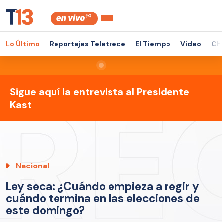
Lo Último
Reportajes Teletrece
El Tiempo
Video
Ch
Sigue aquí la entrevista al Presidente
Kast
Nacional
Ley seca: ¿Cuándo empieza a regir y
cuándo termina en las elecciones de
este domingo?