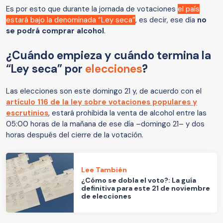
Es por esto que durante la jornada de votaciones
el país
estará bajo la denominada “Ley seca”
, es decir, ese día
no
se podrá comprar alcohol
.
¿Cuándo empieza y cuándo termina la
“Ley seca” por
elecciones
?
Las elecciones son este domingo 21 y, de acuerdo con el
artículo 116 de la ley sobre votaciones populares y
escrutinios
, estará prohibida la venta de alcohol entre las
05:00 horas de la mañana de ese día –domingo 21– y dos
horas después del cierre de la votación.
Lee También
¿Cómo se dobla el voto?: La guía
definitiva para este 21 de noviembre
de elecciones