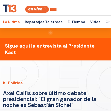
Lo Último
Reportajes Teletrece
El Tiempo
Video
Ch
Sigue aquí la entrevista al Presidente
Kast
Política
Axel Callís sobre último debate
presidencial: "El gran ganador de la
noche es Sebastián Sichel"