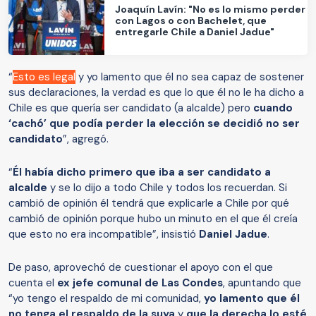
Joaquín Lavín: "No es lo mismo perder
con Lagos o con Bachelet, que
entregarle Chile a Daniel Jadue"
“
Esto es legal
y yo lamento que él no sea capaz de sostener
sus declaraciones, la verdad es que lo que él no le ha dicho a
Chile es que quería ser candidato (a alcalde) pero
cuando
‘cachó’ que podía perder la elección se decidió no ser
candidato
”, agregó.
“
Él había dicho primero que iba a ser candidato a
alcalde
y se lo dijo a todo Chile y todos los recuerdan. Si
cambió de opinión él tendrá que explicarle a Chile por qué
cambió de opinión porque hubo un minuto en el que él creía
que esto no era incompatible”, insistió
Daniel Jadue
.
De paso, aprovechó de cuestionar el apoyo con el que
cuenta el
ex jefe comunal de Las Condes
, apuntando que
“yo tengo el respaldo de mi comunidad,
yo lamento que él
no tenga el respaldo de la suya
y
que la derecha lo esté