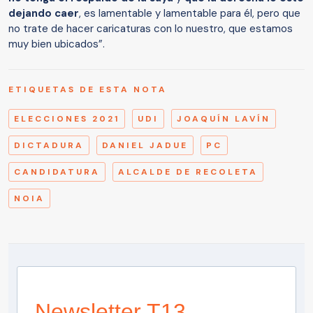
dejando caer
, es lamentable y lamentable para él, pero que
no trate de hacer caricaturas con lo nuestro, que estamos
muy bien ubicados”.
ETIQUETAS DE ESTA NOTA
ELECCIONES 2021
UDI
JOAQUÍN LAVÍN
DICTADURA
DANIEL JADUE
PC
CANDIDATURA
ALCALDE DE RECOLETA
NOIA
Newsletter T13