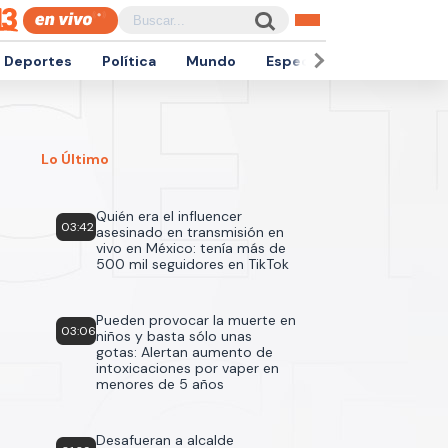
Deportes
Política
Mundo
Espectáculos
Empren
Lo Último
Quién era el influencer
03:42
asesinado en transmisión en
vivo en México: tenía más de
500 mil seguidores en TikTok
Pueden provocar la muerte en
03:06
niños y basta sólo unas
gotas: Alertan aumento de
intoxicaciones por vaper en
menores de 5 años
Desafueran a alcalde