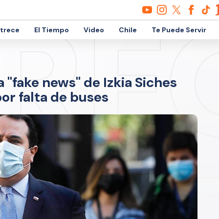
etrece
El Tiempo
Video
Chile
Te Puede Servir
 "fake news" de Izkia Siches
por falta de buses