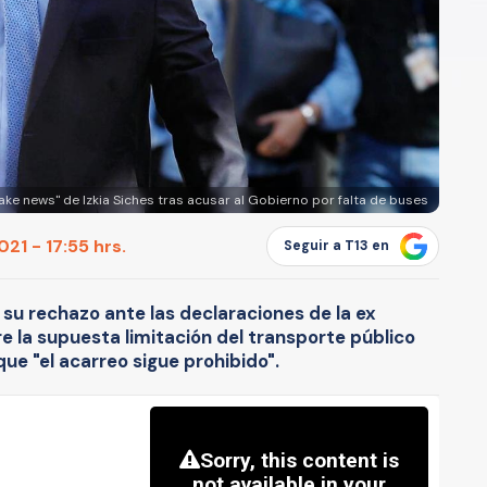
ake news" de Izkia Siches tras acusar al Gobierno por falta de buses
21 - 17:55 hrs.
Seguir a T13 en
 su rechazo ante las declaraciones de la ex
 la supuesta limitación del transporte público
ue "el acarreo sigue prohibido".