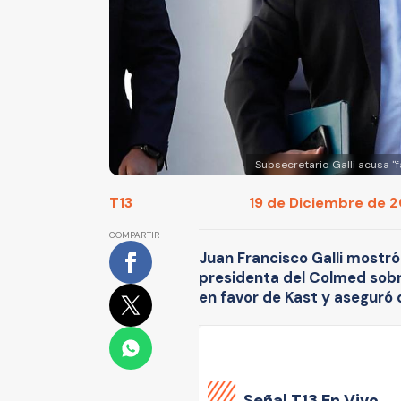
Subsecretario Galli acusa "f
T13
19 de Diciembre de 20
COMPARTIR
Juan Francisco Galli mostró
presidenta del Colmed sobre
en favor de Kast y aseguró q
Señal
T13 En Vivo