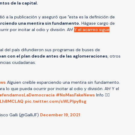
tos de la capital.
ó a la publicación y aseguró que "esta es la definición de
arciendo una mentira sin fundamento.
Hágase cargo de
rir por incitar al odio y división. Ah!
Y el acarreo sigue
ral del país difundieron sus programas de buses de
an con el plan desde antes de las aglomeraciones
, otros
uncias ciudadanas.
ews
Alguien creíble esparciendo una mentira sin fundamento.
 lo que pueda ocurrir por incitar al odio y división. Ah! Y el
efendamosLaDemocracia
#NoMasFakeNews
Info 👉🏽
EcLh8MCLAQ
pic.twitter.com/sWLPlpy8sg
sco Galli (@GalliJF)
December 19, 2021