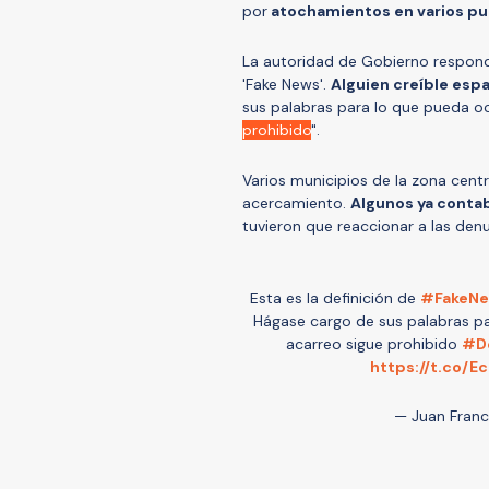
por
atochamientos en varios pun
La autoridad de Gobierno respondi
'Fake News'.
Alguien creíble esp
sus palabras para lo que pueda ocur
prohibido
".
Varios municipios de la zona cent
acercamiento.
Algunos ya contab
tuvieron que reaccionar a las den
Esta es la definición de
#FakeN
Hágase cargo de sus palabras para
acarreo sigue prohibido
#D
https://t.co/
— Juan Franci