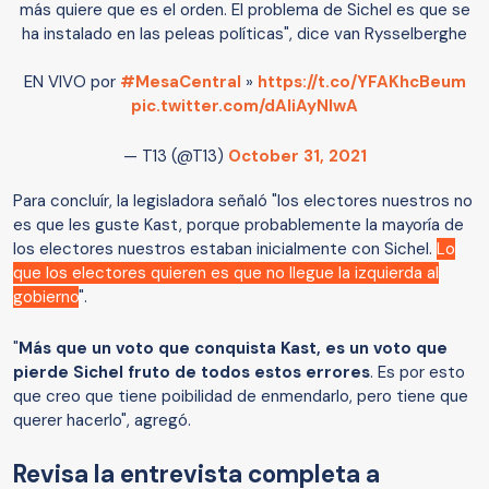
más quiere que es el orden. El problema de Sichel es que se
ha instalado en las peleas políticas", dice van Rysselberghe
EN VIVO por
#MesaCentral
»
https://t.co/YFAKhcBeum
pic.twitter.com/dAIiAyNIwA
— T13 (@T13)
October 31, 2021
Para concluír, la legisladora señaló "los electores nuestros no
es que les guste Kast, porque probablemente la mayoría de
los electores nuestros estaban inicialmente con Sichel.
Lo
que los electores quieren es que no llegue la izquierda al
gobierno
".
"
Más que un voto que conquista Kast, es un voto que
pierde Sichel fruto de todos estos errores
. Es por esto
que creo que tiene poibilidad de enmendarlo, pero tiene que
querer hacerlo", agregó.
Revisa la entrevista completa a