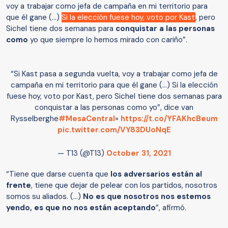
voy a trabajar como jefa de campaña en mi territorio para
que él gane (...)
Si la elección fuese hoy, voto por Kast
, pero
Sichel tiene dos semanas para
conquistar a las personas
como
yo que siempre lo hemos mirado con cariño”.
“Si Kast pasa a segunda vuelta, voy a trabajar como jefa de
campaña en mi territorio para que él gane (...) Si la elección
fuese hoy, voto por Kast, pero Sichel tiene dos semanas para
conquistar a las personas como yo”, dice van
Rysselberghe
#MesaCentral
»
https://t.co/YFAKhcBeum
pic.twitter.com/VY83DUoNqE
— T13 (@T13)
October 31, 2021
“Tiene que darse cuenta que
los adversarios están al
frente
, tiene que dejar de pelear con los partidos, nosotros
somos su aliados. (...)
No es que nosotros nos estemos
yendo, es que no nos están aceptando
”, afirmó.